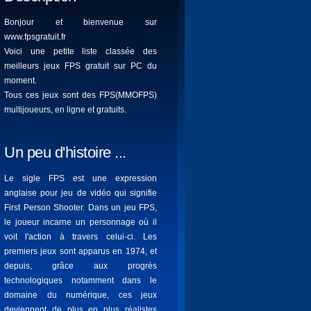
Bonjour et bienvenue sur
www.fpsgratuit.fr
Voici une petite liste classée des
meilleurs jeux FPS gratuit sur PC du
moment.
Tous ces jeux sont des FPS(MMOFPS)
multijoueurs, en ligne et gratuits.
Un peu d'histoire ...
Le sigle FPS est une expression
anglaise pour jeu de vidéo qui signifie
First Person Shooter. Dans un jeu FPS,
le joueur incarne un personnage où il
voit l'action à travers celui-ci. Les
premiers jeux sont apparus en 1974, et
depuis, grâce aux progrès
technologiques notamment dans le
domaine du numérique, ces jeux
deviennent de plus en plus réalistes