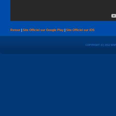
Retour
|
Site Officiel sur Google Play
|
Site Officiel sur iOS
COPYRIGHT (C) 2012 WW