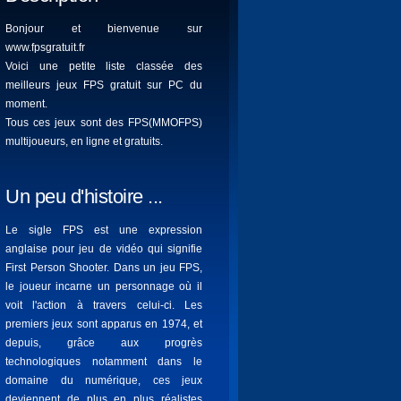
Bonjour et bienvenue sur
www.fpsgratuit.fr
Voici une petite liste classée des
meilleurs jeux FPS gratuit sur PC du
moment.
Tous ces jeux sont des FPS(MMOFPS)
multijoueurs, en ligne et gratuits.
Un peu d'histoire ...
Le sigle FPS est une expression
anglaise pour jeu de vidéo qui signifie
First Person Shooter. Dans un jeu FPS,
le joueur incarne un personnage où il
voit l'action à travers celui-ci. Les
premiers jeux sont apparus en 1974, et
depuis, grâce aux progrès
technologiques notamment dans le
domaine du numérique, ces jeux
deviennent de plus en plus réalistes