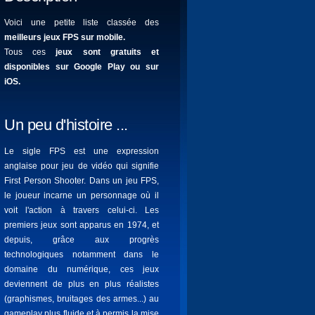
Voici une petite liste classée des
meilleurs jeux FPS sur mobile.
Tous ces
jeux sont gratuits et
disponibles sur Google Play ou sur
iOS.
Un peu d'histoire ...
Le sigle FPS est une expression
anglaise pour jeu de vidéo qui signifie
First Person Shooter. Dans un jeu FPS,
le joueur incarne un personnage où il
voit l'action à travers celui-ci. Les
premiers jeux sont apparus en 1974, et
depuis, grâce aux progrès
technologiques notamment dans le
domaine du numérique, ces jeux
deviennent de plus en plus réalistes
(graphismes, bruitages des armes...) au
gameplay plus fluide et à permis la mise