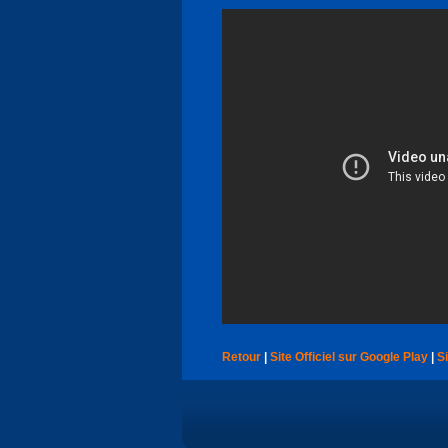
Retour
|
Site Officiel sur Google Play
|
Si