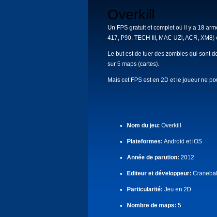
Overkill
Un FPS gratuit et complet où il y a 18
417, P90, TECH III, MAC UZI, ACR, XM8) 
Le but est de tuer des zombies qui sont d
sur 5 maps (cartes).
Mais cet FPS est en 2D et le joueur ne p
Nom du jeu:
Overkill
Plateformes:
Android et iOS
Année de parution:
2012
Editeur et développeur:
Cranebal
Particularité:
Jeu en 2D.
Nombre de maps:
5